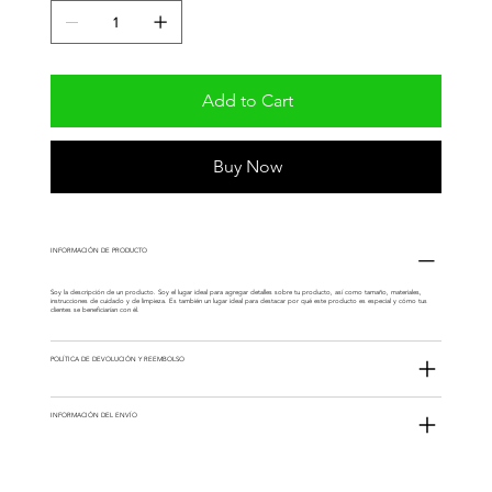
Add to Cart
Buy Now
INFORMACIÓN DE PRODUCTO
Soy la descripción de un producto. Soy el lugar ideal para agregar detalles sobre tu producto, así como tamaño, materiales,
instrucciones de cuidado y de limpieza. Es también un lugar ideal para destacar por qué este producto es especial y cómo tus
clientes se beneficiarían con él.
POLÍTICA DE DEVOLUCIÓN Y REEMBOLSO
INFORMACIÓN DEL ENVÍO