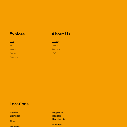
Explore
About Us
Home
Our Story
Menu
Careers
Partners
Feedback
Catering
FAQ
Contact Us
Locations
Warden
Rogers Rd
Rexdale
Brampton
Kingston Rd
Bloor
Markham
Etobicoke