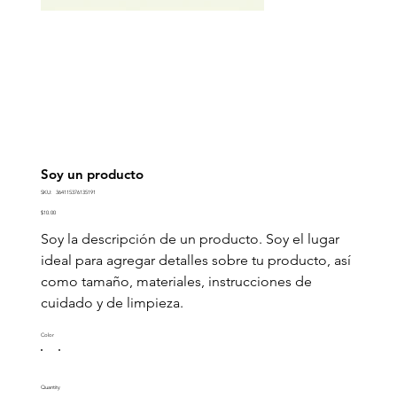
Soy un producto
SKU
SKU:
364115376135191
364115376135191
Price
$10.00
Soy la descripción de un producto. Soy el lugar
ideal para agregar detalles sobre tu producto, así
como tamaño, materiales, instrucciones de
cuidado y de limpieza.
Color
Quantity