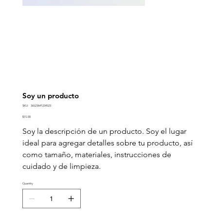
Soy un producto
SKU
SKU:
36523641234523
36523641234523
Price
$15.00
Soy la descripción de un producto. Soy el lugar
ideal para agregar detalles sobre tu producto, así
como tamaño, materiales, instrucciones de
cuidado y de limpieza.
Quantity