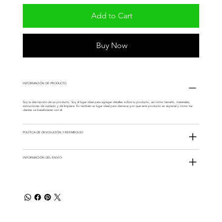
Add to Cart
Buy Now
INFORMACIÓN DE PRODUCTO
Soy la descripción de un producto. Soy el lugar ideal para agregar detalles sobre tu producto, así como tamaño, materiales,
instrucciones de cuidado y de limpieza. Es también un lugar ideal para destacar por qué este producto es especial y cómo tus
clientes se beneficiarían con él.
POLÍTICA DE DEVOLUCIÓN Y REEMBOLSO
INFORMACIÓN DEL ENVÍO