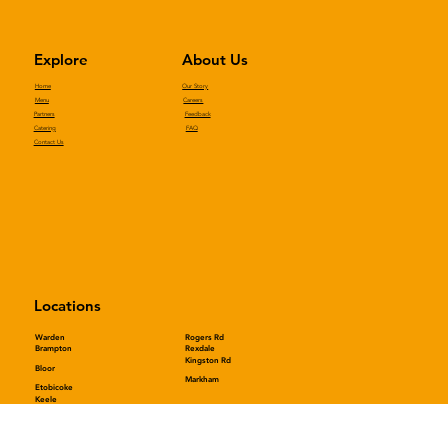
Explore
About Us
Home
Our Story
Menu
Careers
Partners
Feedback
Catering
FAQ
Contact Us
Locations
Warden
Rogers Rd
Rexdale
Brampton
Kingston Rd
Bloor
Markham
Etobicoke
Keele